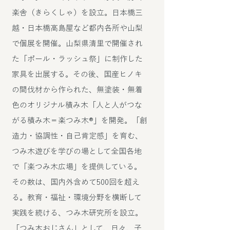
楽舎（きらくしゃ）を設立。日本橋三
越・日本橋高島屋など都内各所や山梨
で個展を開催。山梨県清里で開催され
た「ポール・ラッシュ祭」に制作した
家具を出展する。その後、国産ヒノキ
の間伐材から作られた、無塗装・無着
色のオリジナル積み木「人と人がつな
がる積み木＝楽つみ木®」を開発。「創
造力・協調性・自己肯定感」を育む、
つみ木遊びを学びの場として全国各地
で「楽つみ木広場」を提供している。
その数は、国内外含めて500回を超え
る。教育・福祉・環境分野を横断して
実践を続ける、つみ木研究所を設立。
「つみ木おじさん」として、日々、子